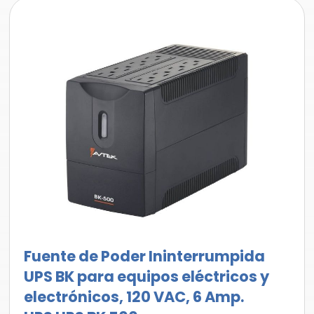
Fuente de Poder Ininterrumpida
UPS BK para equipos eléctricos y
electrónicos, 120 VAC, 6 Amp.