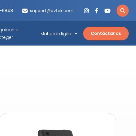
3-6848
support@avtek.com
quipos a
Contáctanos
Material digital
oteger