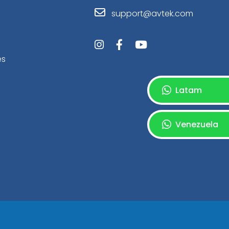
support@avtek.com
es
Latam
Venezuela