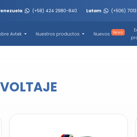
Venezuela
(+58) 424 2980-840
Latam
(+506) 701
E
News
obre Avtek
Nuestros productos
Nuevos
pr
 VOLTAJE