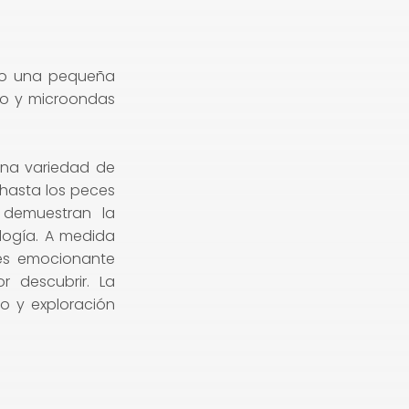
olo una pequeña
io y microondas
una variedad de
 hasta los peces
s demuestran la
logía. A medida
 es emocionante
r descubrir. La
o y exploración