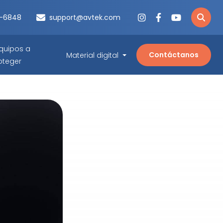
3-6848
support@avtek.com
quipos a
Contáctanos
Material digital
oteger