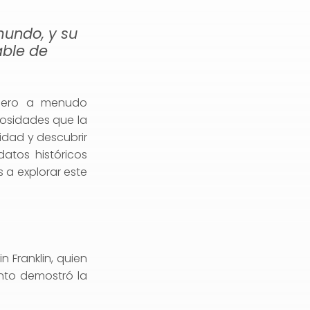
mundo, y su
able de
, pero a menudo
iosidades que la
idad y descubrir
atos históricos
 a explorar este
 Franklin, quien
nto demostró la