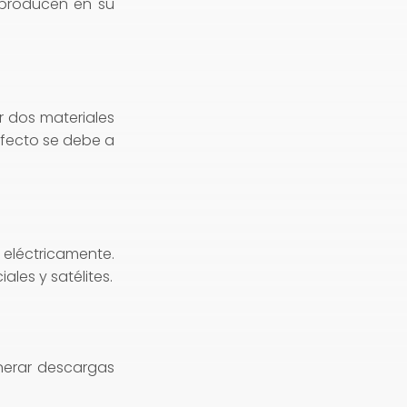
 producen en su
ar dos materiales
 efecto se debe a
 eléctricamente.
les y satélites.
enerar descargas