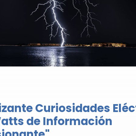
rizante Curiosidades Eléc
atts de Información
ionante"