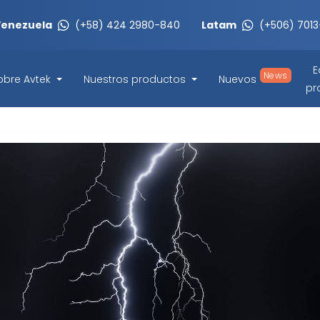
Venezuela
(+58) 424 2980-840
Latam
(+506) 701
E
News
obre Avtek
Nuestros productos
Nuevos
pr