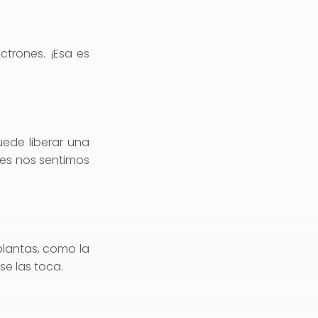
ctrones. ¡Esa es
ede liberar una
ces nos sentimos
plantas, como la
e las toca.