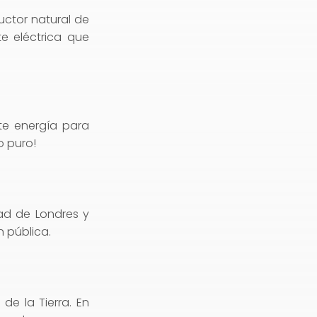
uctor natural de
e eléctrica que
te energía para
o puro!
dad de Londres y
n pública.
de la Tierra. En