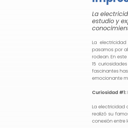
La electric
estudio y e
conocimien
La electricida
pasamos por alt
rodean. En este
15 curiosidade
fascinantes has
emocionante mun
Curiosidad #1: 
La electricidad
realizó su fam
conexión entre l